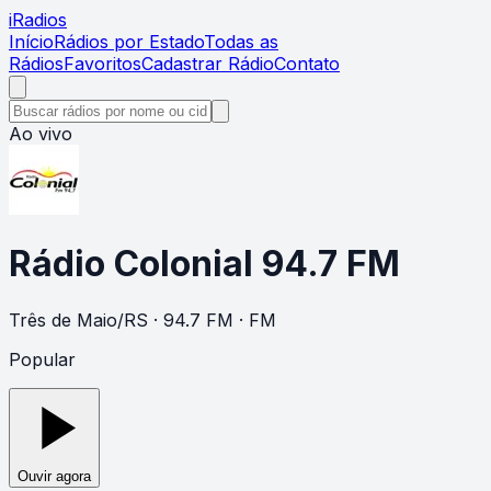
i
Radios
Início
Rádios por Estado
Todas as
Rádios
Favoritos
Cadastrar Rádio
Contato
Ao vivo
Rádio Colonial 94.7 FM
Três de Maio
/
RS
· 94.7 FM
· FM
Popular
Ouvir agora