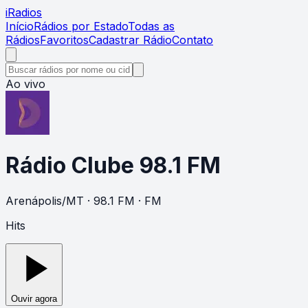
i
Radios
Início
Rádios por Estado
Todas as
Rádios
Favoritos
Cadastrar Rádio
Contato
Ao vivo
Rádio Clube 98.1 FM
Arenápolis
/
MT
· 98.1 FM
· FM
Hits
Ouvir agora