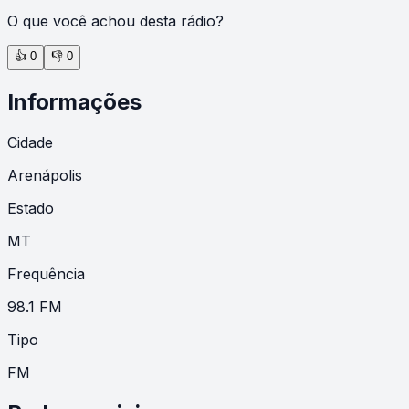
O que você achou desta rádio?
👍
0
👎
0
Informações
Cidade
Arenápolis
Estado
MT
Frequência
98.1 FM
Tipo
FM