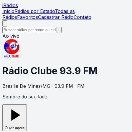
i
Radios
Início
Rádios por Estado
Todas as
Rádios
Favoritos
Cadastrar Rádio
Contato
Ao vivo
Rádio Clube 93.9 FM
Brasilia De Minas
/
MG
· 93.9 FM
· FM
Sempre do seu lado
Ouvir agora