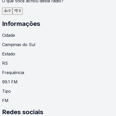
O que você achou desta rádio?
👍
0
👎
0
Informações
Cidade
Campinas do Sul
Estado
RS
Frequência
99.1 FM
Tipo
FM
Redes sociais