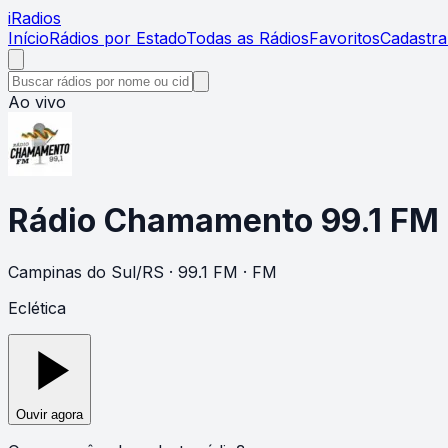
i
Radios
Início
Rádios por Estado
Todas as Rádios
Favoritos
Cadastra
Ao vivo
Rádio Chamamento 99.1 FM
Campinas do Sul
/
RS
· 99.1 FM
· FM
Eclética
Ouvir agora