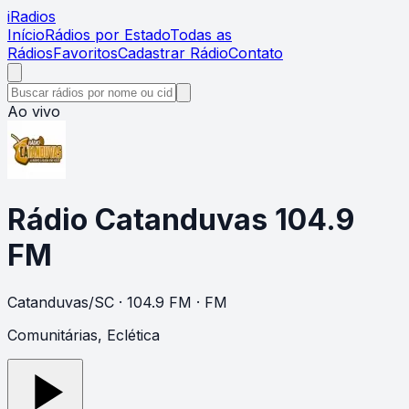
i
Radios
Início
Rádios por Estado
Todas as
Rádios
Favoritos
Cadastrar Rádio
Contato
Ao vivo
Rádio Catanduvas 104.9
FM
Catanduvas
/
SC
· 104.9 FM
· FM
Comunitárias, Eclética