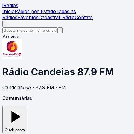
i
Radios
Início
Rádios por Estado
Todas as
Rádios
Favoritos
Cadastrar Rádio
Contato
Ao vivo
Rádio Candeias 87.9 FM
Candeias
/
BA
· 87.9 FM
· FM
Comunitárias
Ouvir agora