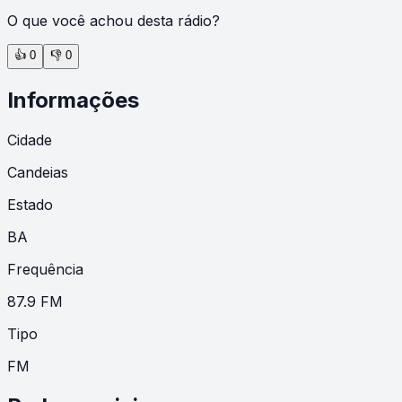
O que você achou desta rádio?
👍
0
👎
0
Informações
Cidade
Candeias
Estado
BA
Frequência
87.9 FM
Tipo
FM