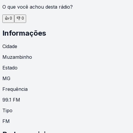
O que você achou desta rádio?
👍
0
👎
0
Informações
Cidade
Muzambinho
Estado
MG
Frequência
99.1 FM
Tipo
FM