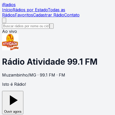
i
Radios
Início
Rádios por Estado
Todas as
Rádios
Favoritos
Cadastrar Rádio
Contato
Ao vivo
Rádio Atividade 99.1 FM
Muzambinho
/
MG
· 99.1 FM
· FM
Isto é Rádio!
Ouvir agora