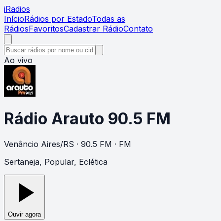
i
Radios
Início
Rádios por Estado
Todas as
Rádios
Favoritos
Cadastrar Rádio
Contato
Ao vivo
Rádio Arauto 90.5 FM
Venâncio Aires
/
RS
· 90.5 FM
· FM
Sertaneja, Popular, Eclética
Ouvir agora