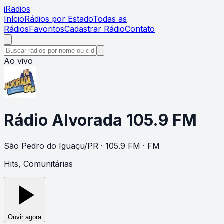
i
Radios
Início
Rádios por Estado
Todas as
Rádios
Favoritos
Cadastrar Rádio
Contato
Ao vivo
Rádio Alvorada 105.9 FM
São Pedro do Iguaçu
/
PR
· 105.9 FM
· FM
Hits, Comunitárias
Ouvir agora