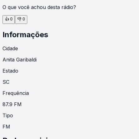
O que você achou desta rádio?
👍
0
👎
0
Informações
Cidade
Anita Garibaldi
Estado
SC
Frequência
87.9 FM
Tipo
FM