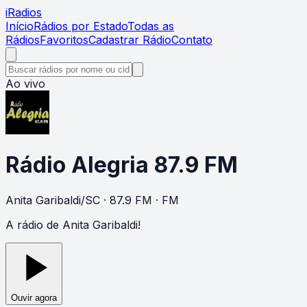
i
Radios
Início
Rádios por Estado
Todas as
Rádios
Favoritos
Cadastrar Rádio
Contato
Ao vivo
Rádio Alegria 87.9 FM
Anita Garibaldi
/
SC
· 87.9 FM
· FM
A rádio de Anita Garibaldi!
Ouvir agora