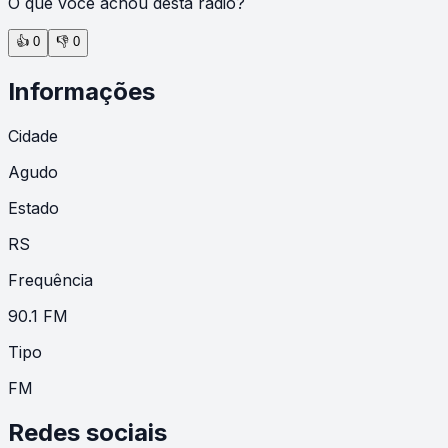
O que você achou desta rádio?
👍
0
👎
0
Informações
Cidade
Agudo
Estado
RS
Frequência
90.1 FM
Tipo
FM
Redes sociais