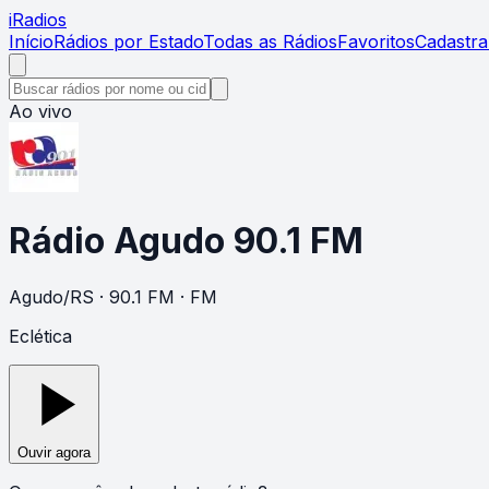
i
Radios
Início
Rádios por Estado
Todas as Rádios
Favoritos
Cadastra
Ao vivo
Rádio Agudo 90.1 FM
Agudo
/
RS
· 90.1 FM
· FM
Eclética
Ouvir agora