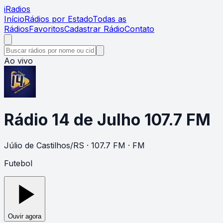
i
Radios
Início
Rádios por Estado
Todas as
Rádios
Favoritos
Cadastrar Rádio
Contato
Ao vivo
Rádio 14 de Julho 107.7 FM
Júlio de Castilhos
/
RS
· 107.7 FM
· FM
Futebol
Ouvir agora